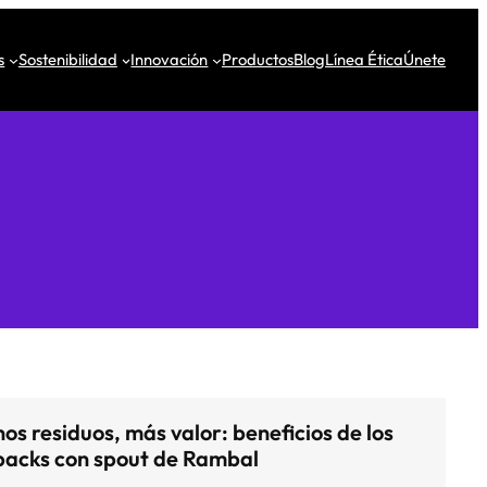
s
Sostenibilidad
Innovación
Productos
Blog
Línea Ética
Únete
s residuos, más valor: beneficios de los
acks con spout de Rambal