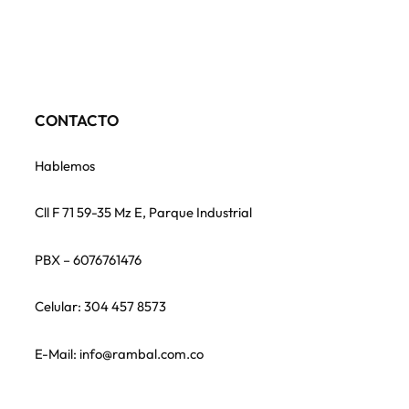
CONTACTO
Hablemos
Cll F 71 59-35 Mz E, Parque Industrial
PBX – 6076761476
Celular: 304 457 8573
E-Mail: info@rambal.com.co