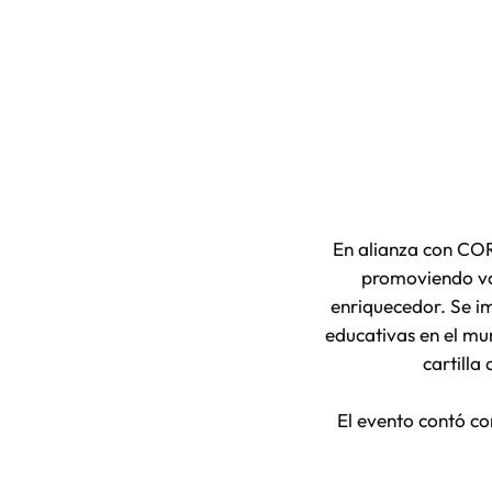
En alianza con COR
promoviendo val
enriquecedor. Se i
educativas en el mu
cartilla
El evento contó co